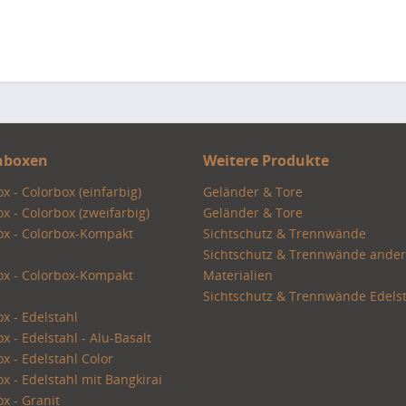
nboxen
Weitere Produkte
 - Colorbox (einfarbig)
Geländer & Tore
 - Colorbox (zweifarbig)
Geländer & Tore
x - Colorbox-Kompakt
Sichtschutz & Trennwände
Sichtschutz & Trennwände ande
x - Colorbox-Kompakt
Materialien
Sichtschutz & Trennwände Edelst
x - Edelstahl
 - Edelstahl - Alu-Basalt
 - Edelstahl Color
 - Edelstahl mit Bangkirai
x - Granit