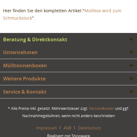
Hier finden Sie den kompletten Artikel:"
Müllbox wird zum
Schmuckstück
".
Beratung & Direktkontakt
Unternehmen
Mülltonnenboxen
Weitere Produkte
Service & Kontakt
* Alle Preise inkl. gesetzl. Mehrwertsteuer zzgl.
Versandkosten
und ggf.
Nachnahmegebühren, wenn nicht anders beschrieben
Impressum
AGB
Datenschutz
Realisiert mit Shopware