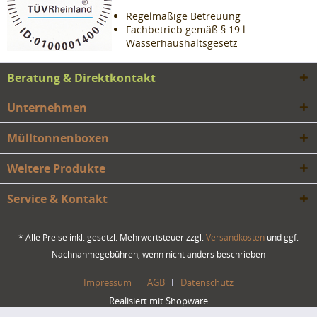
Regelmäßige Betreuung
Fachbetrieb gemäß § 19 l
Wasserhaushaltsgesetz
Beratung & Direktkontakt
Unternehmen
Mülltonnenboxen
Weitere Produkte
Service & Kontakt
* Alle Preise inkl. gesetzl. Mehrwertsteuer zzgl.
Versandkosten
und ggf.
Nachnahmegebühren, wenn nicht anders beschrieben
Impressum
AGB
Datenschutz
Realisiert mit Shopware